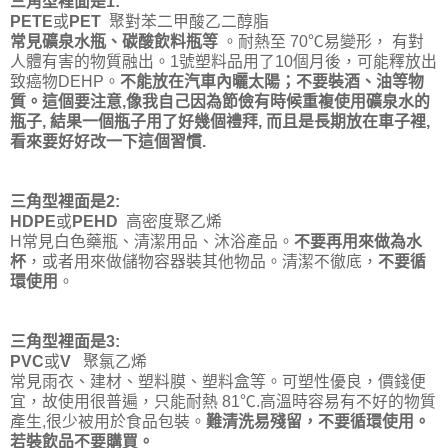
三角型裡面是1:
PETE
或
PET
聚對苯二甲酸乙二醇脂
常見礦泉水瓶、碳酸飲料瓶等
。耐熱至 70℃易變形， 有對
人體有害的物質融出。1號塑料品用了10個月後，可能釋放出
致癌物DEHP。
不能放在汽車內曬太陽；不要裝酒、油等物
質
。這個要注意,像我自己因為節儉有時候重複使用礦泉水的
瓶子, 結果一個瓶子用了好幾個禮拜, 而且是長期放在車子裡,
看來要好好改一下這個習慣.
三角型裡面是2:
HDPE
或
PEHD
高密度聚乙烯
H常見白色藥瓶、清潔用品、沐浴產品。
不要再用來做為水
杯
，或者用來做儲物容器裝其他物品。清潔不徹底，
不要循
環使用
。
三角型裡面是3:
PVC
或
V
聚氯乙烯
常見雨衣、建材、塑料膜、塑料盒等。可塑性優良，價錢便
宜，故使用很普遍，只能耐熱 81℃.高溫時容易有不好的物質
產生,很少被用於食品包裝。
難清洗易殘留，不要循環使用。
若裝飲品不要購買。