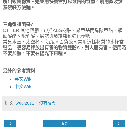
解出致癌物質。避免用快餐盒打包滾燙的食物。別用微波爐
煮碗裝方便麵。
三角型裡面是7:
OTHER 其他塑膠，包括ABS樹脂、聚甲基丙烯酸甲酯、聚
碳酸酯、聚乳酸、尼龍與玻璃纖維強化塑膠
常見水壺、太空杯、 奶瓶。百貨公司常用這樣材質的水杯當
贈品。
很容易釋放出有毒的物質雙酚
A
，對人體有害
。
使用時
不要加熱，不要在陽光下直曬。
另外的參考資料:
英文Wiki
中文Wiki
貼文:
6/08/2011
沒有留言:
‹
›
首頁