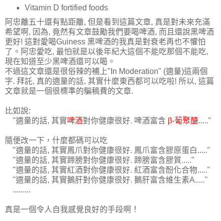
Vitamin D fortified foods
阿忠離五十還有點距離, 但是看到這篇文章, 真是對未來充滿
希望啊, 因為, 竟然有文章鼓勵我們要喝啤酒, 而且還說黑啤酒
更好! 這對愛喝Guiness 黑啤酒的我真是對衰老再也不懼怕
了。阿忠愛吃, 最怕就是以後年紀大這個不能吃那個不能吃,
現在知道至少黑啤酒還可以喝。
不過這文章還是很俗辣的補上"In Moderation" (適量)這兩個
字. 拜託, 真的適量的話, 其實什麼東西都可以吃啦! 所以, 這篇
文章就是一個很標準的騙稿費的文章.
比如說:
"適量的話, 其實
啤酒
對你健康很好. 啤酒富含
β-
葡聚醣
....."
隨便改一下，什麼都碼可以吃
"適量的話, 其實鳳爪對你健康很好. 鳳爪富含膠原蛋白
....."
"適量的話, 其實蹄膀對你健康很好. 蹄膀富含膠質
....."
"適量的話, 其實紅酒對你健康很好. 紅酒富含酚化合物
....."
"適量的話, 其實鵝肝對你健康很好. 鵝肝富含維生素A
....."
.........
真是一個令人自我感覺良好的手段啊！