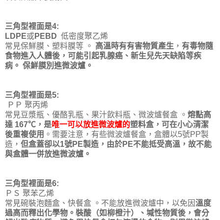
三角型裡面是4:
LDPE
或
PEBD
低密度聚乙烯
常見保鮮膜、塑料膜等 。
高溫時有有害物質產生
，
有毒物隨
食物進入人體後，可能引起乳腺癌、新生兒先天缺陷等疾
病。
保鮮膜別進微波爐。
三角型裡面是5:
ＰＰ 聚丙烯
常見豆漿瓶、優酪乳瓶、果汁飲料瓶、微波爐餐盒 。
熔點高
達
167
℃，
是
唯一可以放進微波爐的
塑料盒，可在小心清潔
後重複使用
。需要注意，有些微波爐餐盒，盒體以5號PP製
造，
但盒蓋卻以
1
號
PE
製造
，由於
PE
不能抵受高溫，故不能
與盒體一併放進微波爐。
三角型裡面是6:
ＰＳ 聚苯乙烯
常見碗裝泡麵盒、快餐盒 。不能放進微波爐中，以免因
溫度
過高而釋出化學物。裝酸（如柳橙汁）、堿性物質後
，會分