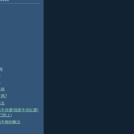
0)
)
)
洛格
嗎?
差去
牛排醬(我家牛排紅醬)
已附上)
肉牛柳的醃法