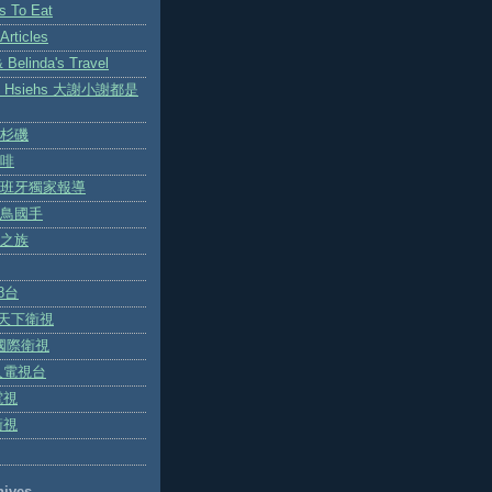
es To Eat
Articles
Belinda's Travel
ity Hsiehs 大謝小謝都是
杉磯
啡
班牙獨家報導
鳥國手
之族
18台
.4 天下衛視
8 國際衛視
唐人電視台
電視
衛視
ives