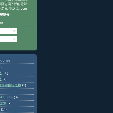
找阿忠嗎? 我的電郵
 小老鼠 雅虎 點 com
整簡介
be
gories
1)
遊
(26)
遊
(7)
平洋海岸郵輪之旅
(1)
 Trucks
(3)
之旅
(7)
(14)