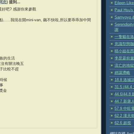
(阿忠)
提到...
Eileen Lik
還好吧? 感謝你來參觀
Paul Hsu's 
Samyoyo & 
.....我現在開mini-van, 飆不快啦,所以要乖乖加中間
Serendip
謝
一隻貓在洛
意識型態咖
.
晴小姐在西
李昆霖前遛
族的生活
並沒有辦法晚五
流亡的地獄
子比較不趕
經謀濟略
18.8 洛城
時候
事
31.5 /44
有獎金
44.6/44.
44.7 新
57.9 中旺
62.2 漢天
62.6 超視
網誌存檔 Arch