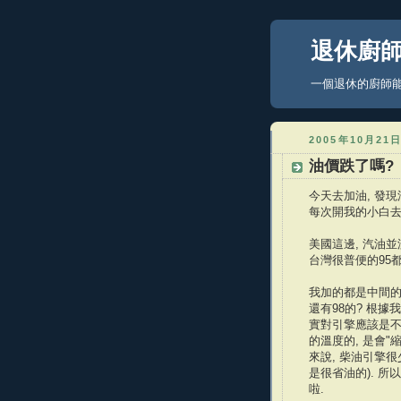
退休廚
一個退休的廚師能做什麼
2005年10月21
油價跌了嗎?
今天去加油, 發
每次開我的小白去加
美國這邊, 汽油並沒
台灣很普便的95
我加的都是中間的那
還有98的? 根據
實對引擎應該是不
的溫度的, 是會"
來說, 柴油引擎
是很省油的). 所
啦.