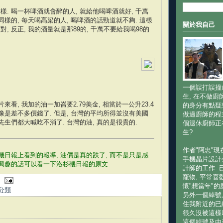
樣. 喝一杯啤酒就會醉的人, 就給他喝啤酒就好, 千萬
同樣的, 每天喝高梁的人, 喝啤酒的話勁道就不夠. 這樣
關於我自己
, 反正, 我的酒量就是那89的, 千萬不要給我喝98的
一個誤打誤撞
生, 在不做廚
來看, 我加的油一加崙要2.79美金, 相當於一公升23.4
的身分有點疑
好像是差不多價錢了. 但是, 台灣的平均所得並沒有美國
做過廚師的程
先生們都大喊吃不消了. 台灣的油, 真的是很貴的.
個退休廚師正
生?
作者"阿忠"
杉磯日報上看到的報導, 油價是真的跌了, 而不是只是感
手機晶片設計
有興趣的話可以看一下
洛杉磯日報的原文
.
計師的工作. 
寵物, 平常喜
懷"想當年"的
分類
另外一個綽號
住我附近的已
很久沒被這樣
這個綽號及由