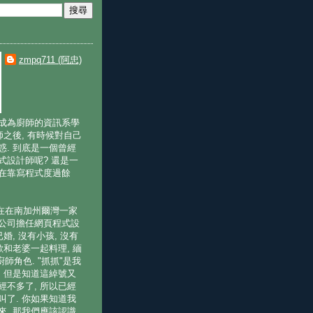
zmpq711 (阿忠)
成為廚師的資訊系學
師之後, 有時候對自己
惑. 到底是一個曾經
式設計師呢? 還是一
在靠寫程式度過餘
現在在南加州爾灣一家
公司擔任網頁程式設
已婚, 沒有小孩, 沒有
歡和老婆一起料理, 緬
廚師角色. "抓抓"是我
, 但是知道這綽號又
經不多了, 所以已經
叫了. 你如果知道我
來, 那我們應該認識