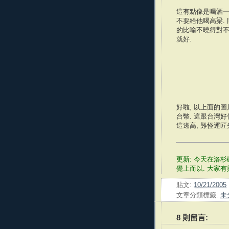
這有點像是喝酒一
不要給他喝高梁. 
的比喻不曉得對不對
就好.
好啦, 以上面的圖片
台幣. 這跟台灣
這邊高, 難怪運匠
更新: 今天在洛
覺上而以. 大家
貼文:
10/21/2005
文章分類標籤:
未
8 則留言: