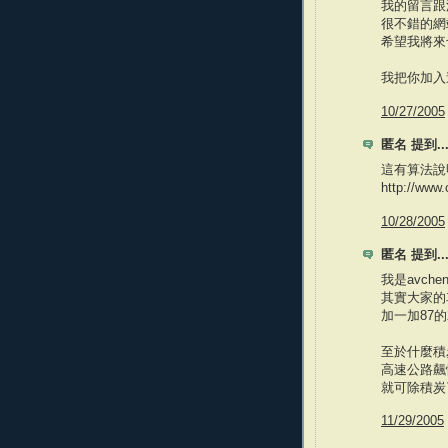
我的留言跟
很不錯的網
希望我將來
我把你加入
10/27/2005
匿名 提到..
這有算法說明
http://ww
10/28/2005
匿名 提到..
我是avchen
其實大家的車
加一加87
至於什麼積
高速公路飆快
就可除積炭了
11/29/2005