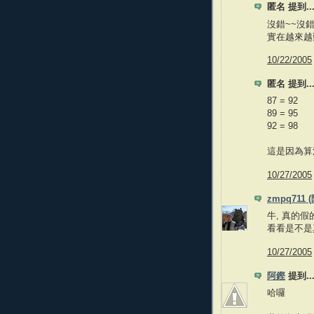
匿名 提到..
沒錯~~沒
實在越來越
10/22/2005
匿名 提到..
87 = 92
89 = 95
92 = 98
這是因為算
10/27/2005
zmpq711 
牛, 真的
看看是不是
10/27/2005
阿鏗
提到..
哈囉