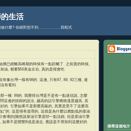
師的生活
? 你絕對想不到...................寫程式
日
現油價已經離高峰期的時候有一點距離了. 之前貴的時候,
油, 都要$50美金左右, 真的是很會吃.
有像台灣一樣有98的. 這邊, 只有87, 89, 92三種, 連
都沒有看到.
一種: 89的. 我覺得台灣是不是有一點迷信說, 怎麼
我問這邊的技師的說法, 越高的話引擎燃燒溫度越高, 其
好的. 引擎如果不是那麼高級的, 其實是受不了這麼高
縮缸"的. 這是很有道理的, 這就是為什麼以燃點低的柴油
很少會壞的(雖然說柴油引擎是吵一點沒錯, 但是柴油引擎
以, 如果不是開雙B或是凌志, 應該是不用加到這麼好的
搜尋這個地方 Sea