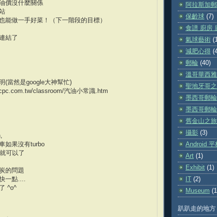
油價沒什麼關係
阿拉斯加郵
站
保齡球
(7)
也能做一手好菜！（下一階段的目標）
食譜 廚房 
連結了
氣球藝術
(
減肥心得
(
郵輪
(40)
.
溫哥華西雅
(當然是google大神幫忙)
聖地牙哥之
w.cpc.com.tw/classroom/汽油小常識.htm
墨西哥郵輪之
墨西哥郵輪之
舊金山之旅
.
攝影
(3)
,
如果沒有turbo
Android
的就可以了
Art
(1)
Exhibit
(1)
炭的問題
一點....
IT
(2)
 ^o^
Museum
(1
趴趴走的地方 Ha