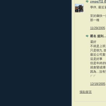
zmpq711 
學伴, 最近
至於飆快一點.
那一種
11/29/2005
匿名 提到..
還好
不就是上班
只是朝九 
最近公司案
這是好事
但是年終的
就會變成壞
因為...沒
ㄏㄏ
12/18/2005
張貼留言