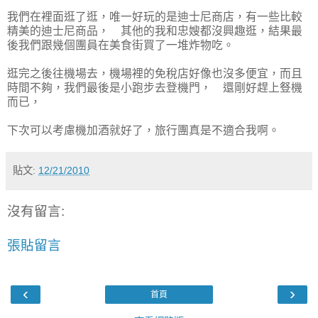
我們在裡面逛了逛，唯一好玩的是迪士尼商店，有一些比較
精美的迪士尼商品， 其他的我和忠嫂都沒興趣逛，結果最
後我們跟幾個團員在美食街買了一堆炸物吃。
逛完之後往機場去，機場裡的免稅店好像也沒多便宜，而且
時間不夠，我們最後是小跑步去登機門， 還剛好趕上豋機
而已，
下次可以考慮機加酒就好了，旅行團真是不適合我啊。
貼文:
12/21/2010
沒有留言:
張貼留言
‹
›
首頁