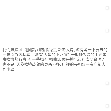
我們繼續逛. 剛剛講到的邰萬生, 新老大房, 還有等一下要去的
三陽南貨店基本上都是"大型的小豆苗", 一般聽說過的上海零
嘴這邊都有賣. 有一些還有賣臘肉. 像是迪化街的南北貨嗎?
也不是, 因為這邊乾貨的東西不多. 店裡的長相每一家店都大
同小異.