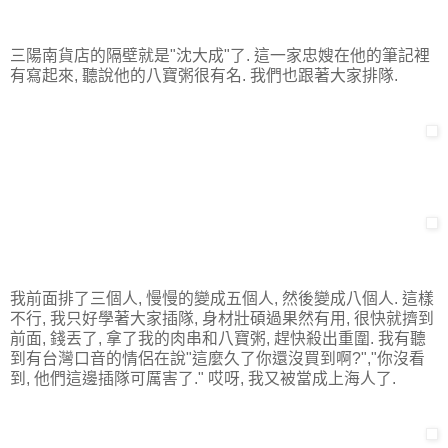
三陽南貨店的隔壁就是"沈大成"了. 這一家忠嫂在他的筆記裡
有寫起來, 聽說他的八寶粥很有名. 我們也跟著大家排隊.
我前面排了三個人, 慢慢的變成五個人, 然後變成八個人. 這樣
不行, 我只好學著大家插隊, 身材壯碩過果然有用, 很快就擠到
前面, 錢丟了, 拿了我的肉串和八寶粥, 趕快殺出重圍. 我有聽
到有台灣口音的情侶在說"這麼久了你還沒買到啊?","你沒看
到, 他們這邊插隊可厲害了." 哎呀, 我又被當成上海人了.