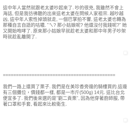
這中年人當然就跟老太婆吵起來了. 吵的很兇, 我雖然不會上
海話, 但是我彷彿聽的出來這老太婆在問候人家祖宗. 越吵越
凶, 這中年人索性掉頭就走, 一個巴掌拍不響, 這老太婆也轉為
那種自言自語的咕噥. "ㄟ? 那小姑娘呢? 他還沒付我錢呢?" 她
又開始咆哮了. 原來那小姑娘早就趁老太婆和那中年男子吵架
時就趁亂離開了.
===========================================
我們一路上還買了栗子. 我們是在美珍香旁邊的騎樓買的.這邊
有三個攤位，價錢都一樣, 都是一市斤(500g) 14元. 這比台北
便宜多了. 我們後來選的是"劉二貢栗", 因為他穿著廚師服, 帶
著口罩和手套, 看起來比較衛生.