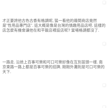
才正要誇他古色古香有格調呢, 猛一看他的邊間商店竟然
是"性用品專門店". 這大概是像是台灣的情趣用品店吧. 這樣的
店怎麼有機會讓他在和平飯店裡設店呢? 當場格調都沒了.
一路走. 沿途上百事可樂和可口可樂好像在互別苗頭一樣. 南
京東路一路上都是百事可樂的招牌, 剛剛外灘則是可口可樂的
天下.