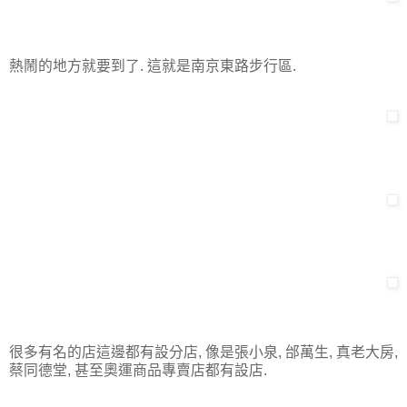
熱鬧的地方就要到了. 這就是南京東路步行區.
很多有名的店這邊都有設分店, 像是張小泉, 邰萬生, 真老大房,
蔡同德堂, 甚至奧運商品專賣店都有設店.