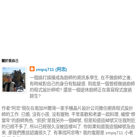
關於我自己
zmpq711 (阿忠)
一個誤打誤撞成為廚師的資訊系學生, 在不做廚師之後,
有時候對自己的身分有點疑惑. 到底是一個曾經做過廚師
的程式設計師呢? 還是一個退休廚師正在靠寫程式度過
餘生?
作者"阿忠"現在在南加州爾灣一家手機晶片設計公司擔任網頁程式設計
師的工作. 已婚, 沒有小孩, 沒有寵物, 平常喜歡和老婆一起料理, 緬懷"想
當年"的廚師角色. "抓抓"是我另外一個綽號, 但是知道這綽號又住我附近
的已經不多了, 所以已經很久沒被這樣叫了. 你如果知道我這個綽號及由
來, 那我們應該認識很久了. 有事找阿忠嗎? 我的電郵是 zmpq711 小老