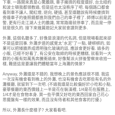
下車. 一路開來真是心驚膽跳, 車子擁擠的程度還好, 台北紐約
和波士頓我都領教過, 但是這也太沒秩序了吧. 每個路口都會
看到車不讓人, 闖紅燈, 逆向, 硬插, 甚至還聽說有時候壅擠到
旁邊車子的後照鏡都進到我們自己的車子裡了. 師傅以前是武
警, 更有行走江湖人士的膽識, 常常路邊就停車了, 而且是一停
就是很久的. 接下來幾篇遊記大家就會讀到更多.
外灘, 這個名聽多了, 好像是浪漫的代名詞, 但是現場看起來卻
不是這麼回事. 外灘步道的感覺太"水泥"了一點, 硬梆梆的, 如
果可以把矮牆弄成透明強化玻璃的話, 應該會更好看. 過多的
小販, 已經不好看了, 有公安在取締的時候更糟糕, 就看到一大
群的小販有如萬馬奔騰衝過來, 好像幫派火拼後警察來收拾一
樣, 難道這是要讓我們體驗當年上海灘的情景?
Anyway, 外灘還是不錯的. 我想晚上的景色應該很不錯. 我這
一次沒有機會看到晚上的外灘, 也沒有機會去吃那些有名的外
灘餐廳, 就留到下一次吧. (不過我還是比較偏好於小吃和小點,
豪華餐廳的東西價錢上一半是花在裝潢裡, 1/4是花在服務上,
1/4才是在食物本身. 買一些平價又好吃的東西回家自己花心
思擺盤有一樣的效果, 而且沒有侍者和其他食客的打擾.)
所以, 外灘長什麼樣子? 大家看看吧.