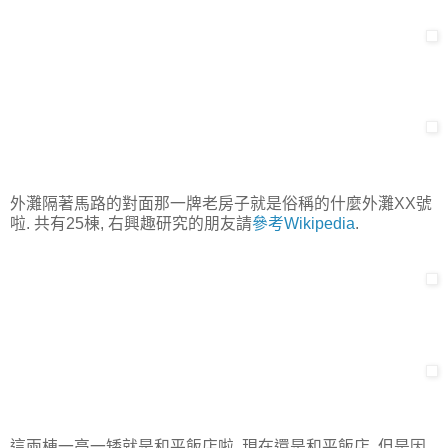
外灘隔著馬路的對面那一牌老房子就是俗稱的什麼外灘XX號
啦. 共有25棟, 右興趣研究的朋友請
參考Wikipedia
.
這兩棟一高一矮就是和平飯店啦. 現在還是和平飯店, 但是因