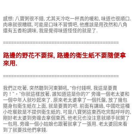
感想: 八寶粥很不錯, 尤其天冷吃一杯真的暖和, 味道也很順口.
肉串就很糟糕, 可能是口味不習慣吧, 他應該是用孜然和八角
還有五香粉調味, 我是覺得味道怪怪的就是了.
===========================================
路邊的野花不要採, 路邊的衛生紙不要隨便拿
來用.
===========================================
我們正吃著, 突然聽到河東獅吼, "你付錢啊, 我這是要賣
的！"，"你就這樣放著, 誰知道這是你的?" 旁邊一個老太婆和
一個中年人就吵起來了. 原來老太婆拿了一個托盤, 放了幾包
隨身包衛生紙在上面, 就是要賣的吧. 前面有講過, 中國吃這種
小吃餐飲是不提供衛生紙的, 可是八寶粥這東西吃完黏呼呼的,
剛好老太婆到旁邊去拿個東西, 他老兄也沒注意就順手就開了
一包用, 旁邊一個小姑娘也跟著就拿了一張用. 老太婆回來看
到了就要找他們拿錢.