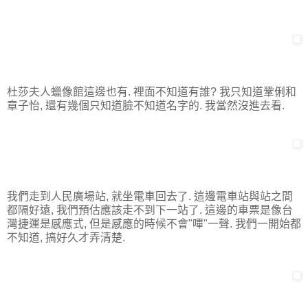
杜莎夫人蠟像館這邊也有. 裡面不知道有誰? 我只知道鞏俐和
章子怡, 還有幾個只知道臉不知道名字的. 我當然沒進去看.
我們走到人民廣場站, 就坐電車回去了. 這邊電車站與站之間
都隔好遠, 我們預估應該走不到下一站了. 這邊的車票是像台
灣捷運是感應式, 但是感應的時候不會"嗶"一聲. 我們一開始都
不知道, 搞好久才弄清楚.